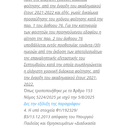
φοίτησης, από την έναρξη του ακαδημαϊκού
έτους 2021-2022 και εξής, χωρίς δικαίωμα
προσαύξησης του χρόνου φοίτησης κατά την
παρ. 1 του άρθρου 76. Για την κατηγορία
των φοιτητών του προηγούμενου εδαφίου η
αίτηση της παρ. 2 του άρθρου 76
υποβάλλεται εντός προθεσμίας τριάντα (30)
ημερών από την έκδοση των αποτελεσμάτων
της επαναληπτικής εξεταστικής του
Σεπτεμβρίου κατά την οποία συμπληρώνεται
η ελάχιστη χρονική διάρκεια φοίτησης, από
την έναρξη του ακαδημαϊκού έτους 2021-
2022.
Όπως τροποποιήθηκε με το Άρθρο 153
Νόμος 5224/2025 με ισχύ την 5/8/2025
Δες την εξέλιξη της παραγράφου
4.
Η υπό στοιχεία Φ1/192329/
Β3/13.12.2013 απόφαση του Υπουργού
Παιδείας και Θρησκευμάτων «Διαδικασία