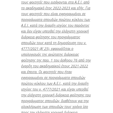
τους φοιτητές που εισάγονται στα Α.Ε.Ι. από
το ακαδημαϊκό έτος 2022-2023 και εξής. Για
τους φοιτητές που είναι εγγεγραμμένοι σε
προγράμματα σπουδών πρώτου κύκλου των
Α.Ε.Ι. κατά την έναρξη ισχύος του παρόντος
και δεν είχαν υπερβεί την ελάχιστη χρονική
διάρκεια φοίτησης του προγράμματος
σπουδών τους κατά τη δημοσίευση του ν.
4777/2021 (Α’ 25), εφαρμόζεται ο
υπολογισμός της ανώτατης διάρκειας
φοίτησης της παρ. 1 του άρθρου 76 από την
έναρξη του ακαδημαϊκού έτους 2021-2022
και έπειτα. Οι φοιτητές που ήταν
εγγεγραμμένοι σε προγράμματα σπουδών
πρώτου κύκλου των Α.Ε.Ι., κατά την έναρξη
ισχύος του ν. 4777/2021 και είχαν υπερβεί
την ελάχιστη χρονική διάρκεια φοίτησης του
προγράμματος σπουδών, διαθέτουν για την
ολοκλήρωση των σπουδών τους χρόνο ίσο
προς την ελάχιστη χρονική διάρκεια